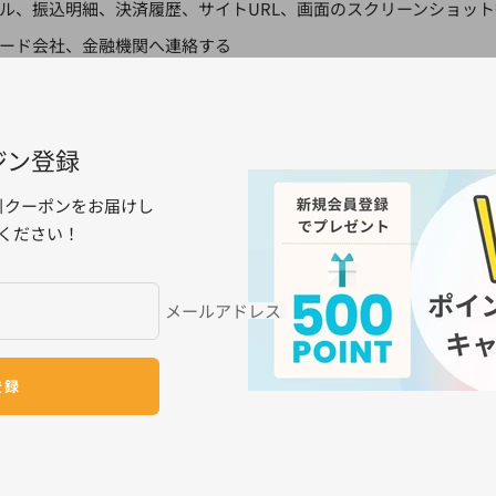
ル、振込明細、決済履歴、サイトURL、画面のスクリーンショッ
ード会社、金融機関へ連絡する
署または消費生活センターへ相談する
までご連絡ください
ジン登録
配とご迷惑をおかけいたしますが、何卒ご注意くださいますようお
引クーポンをお届けし
ください！
次の記事へ
メールアドレス
登録
グイン方法の変更に
商品棚卸による出荷
知らせ
ついて