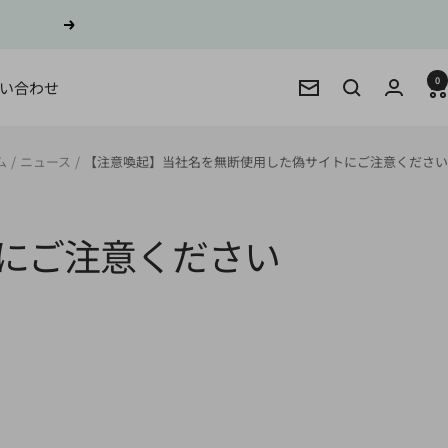
次
へ
0
い合わせ
メ
ー
ル
ム
ニュース
【注意喚起】当社名を無断使用した偽サイトにご注意ください
マ
ガ
ジ
にご注意ください
ン