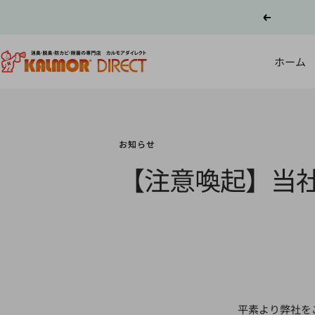
コ
戻
ン
る
テ
カ
ン
ホーム
ル
ツ
モ
へ
ア
ス
ダ
キ
イ
お知らせ
ッ
レ
プ
【注意喚起】当
ク
ト
平素より弊社を