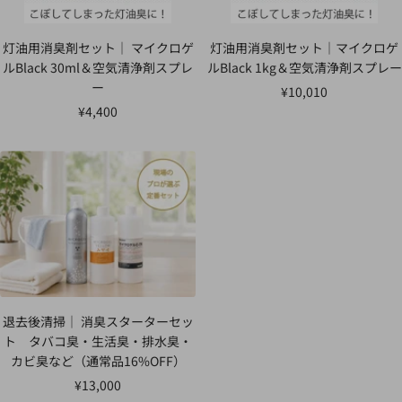
灯油用消臭剤セット｜ マイクロゲ
灯油用消臭剤セット｜マイクロゲ
ルBlack 30ml＆空気清浄剤スプレ
ルBlack 1kg＆空気清浄剤スプレー
ー
セ
¥10,010
セ
¥4,400
ー
ー
ル
ル
価
価
格
格
退去後清掃｜ 消臭スターターセッ
ト タバコ臭・生活臭・排水臭・
カビ臭など（通常品16%OFF）
セ
¥13,000