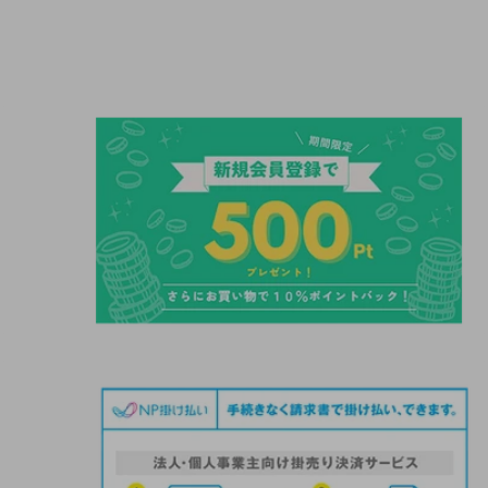
ー
ル
価
格