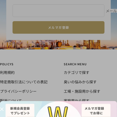
動
動
動
動
1
2
3
4
メール
メルマガ登録
POLICYS
SEARCH MENU
利用規約
カテゴリで探す
特定商取引法についての表記
臭いの悩みから探す
プライバシーポリシー
工場・施設用から探す
配送について
家庭用から探す
書面による返品と返金のポリシ
すべての商品
ー