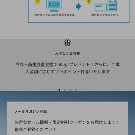
お得な会員特典
今なら
新規会員登録
で500ptプレゼント！さらに、ご購
入金額に応じて10%ポイント付与いたします
ス
ス
ス
ス
ラ
ラ
ラ
ラ
イ
イ
イ
イ
メールマガジン登録
ド
ド
ド
ド
お得なセール情報・限定割引クーポンをお届けします！
に
に
に
に
是非ご登録ください！
移
移
移
移