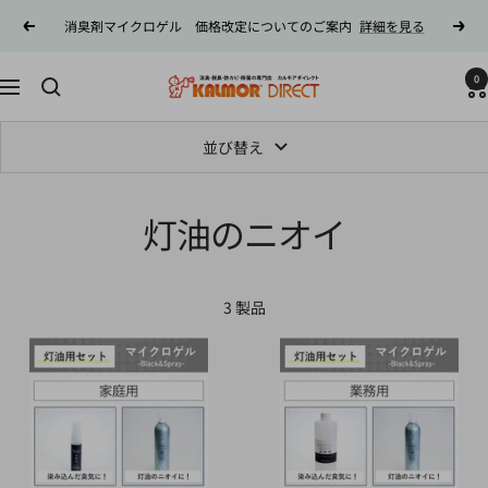
コ
消臭剤マイクロゲル 価格改定についてのご案内
詳細を見る
戻
次
ン
る
へ
テ
0
カ
ン
ナ
ル
ツ
ビ
モ
へ
ゲ
並び替え
ア
ス
ー
ダ
キ
シ
イ
灯油のニオイ
ッ
ョ
レ
プ
ン
ク
ト
3 製品