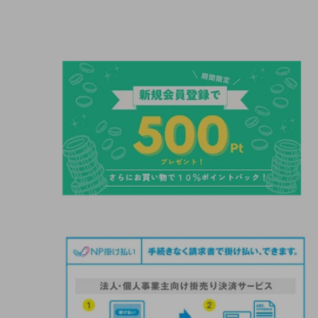
ル
価
価
格
格