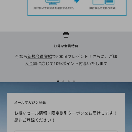
お得な会員特典
今なら
新規会員登録
で500ptプレゼント！さらに、ご購
入金額に応じて10%ポイント付与いたします
ス
ス
ス
ス
ラ
ラ
ラ
ラ
イ
イ
イ
イ
メールマガジン登録
ド
ド
ド
ド
お得なセール情報・限定割引クーポンをお届けします！
に
に
に
に
是非ご登録ください！
移
移
移
移
動
動
動
動