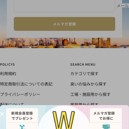
1
2
3
4
メール
メルマガ登録
POLICYS
SEARCH MENU
利用規約
カテゴリで探す
特定商取引法についての表記
臭いの悩みから探す
プライバシーポリシー
工場・施設用から探す
配送について
家庭用から探す
書面による返品と返金のポリシ
すべての商品
ー
においの知恵袋