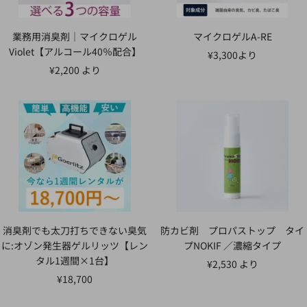
業務用消臭剤｜マイクロゲル
マイクロゲルA-RE
Violet【アルコール40％配合】
セ
¥3,300より
セ
¥2,200 より
ー
ー
ル
ル
価
価
格
格
消臭剤でも太刀打ちできない臭気
防カビ剤 プロパストップ タイ
に:オゾン発生器ゲルリッツ【レン
プNOKIF ／濃縮タイプ
タル1週間×1台】
セ
¥2,530 より
セ
¥18,700
ー
ー
ル