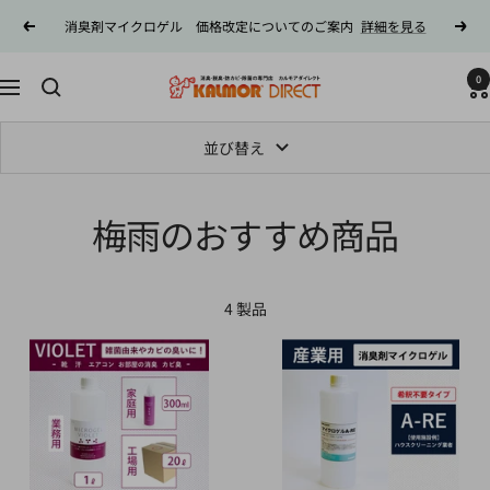
コ
消臭剤マイクロゲル 価格改定についてのご案内
詳細を見る
戻
次
ン
る
へ
テ
0
カ
ン
ナ
ル
ツ
ビ
モ
へ
ゲ
並び替え
ア
ス
ー
ダ
キ
シ
イ
梅雨のおすすめ商品
ッ
ョ
レ
プ
ン
ク
ト
4 製品