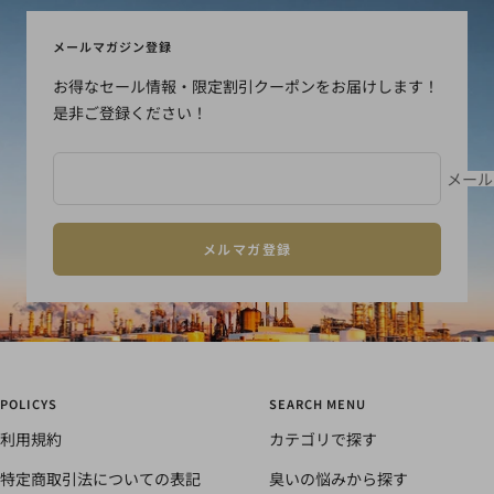
ラ
ラ
ラ
ラ
イ
イ
イ
イ
メールマガジン登録
ド
ド
ド
ド
お得なセール情報・限定割引クーポンをお届けします！
に
に
に
に
是非ご登録ください！
移
移
移
移
動
動
動
動
1
2
3
4
メール
メルマガ登録
POLICYS
SEARCH MENU
利用規約
カテゴリで探す
特定商取引法についての表記
臭いの悩みから探す