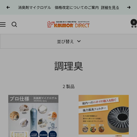
コ
消臭剤マイクロゲル 価格改定についてのご案内
詳細を見る
戻
次
ン
る
へ
テ
0
カ
ン
ナ
ル
ツ
ビ
モ
へ
ゲ
並び替え
ア
ス
ー
ダ
キ
シ
イ
調理臭
ッ
ョ
レ
プ
ン
ク
ト
2 製品