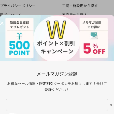
プライバシーポリシー
工場・施設用から探す
配送について
家庭用から探す
書面による返品と返金のポリシ
すべての商品
ー
においの知恵袋
お得な会員制度のご案内
メールマガジン登録
お得なセール情報・限定割引クーポンをお届けしま
す！是非ご登録ください！
メールマガジン登録
あなたのメールア
お得なセール情報・限定割引クーポンをお届けします！是非ご
登録ください！
© 2024 カルモアダイレクト. All Rights Reserved.
メ