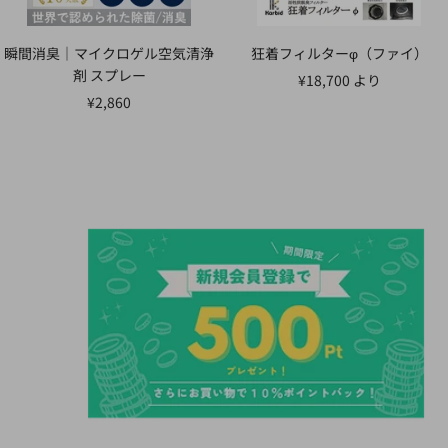
瞬間消臭｜マイクロゲル空気清浄
狂着フィルターφ（ファイ）
剤 スプレー
セ
¥18,700 より
セ
¥2,860
ー
ー
ル
ル
価
価
格
格