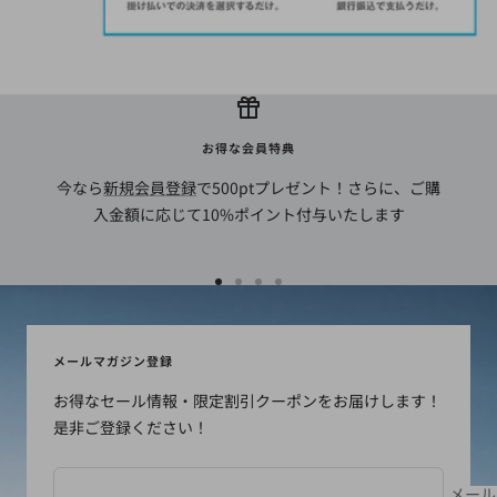
お得な会員特典
今なら
新規会員登録
で500ptプレゼント！さらに、ご購
入金額に応じて10%ポイント付与いたします
ス
ス
ス
ス
ラ
ラ
ラ
ラ
イ
イ
イ
イ
メールマガジン登録
ド
ド
ド
ド
お得なセール情報・限定割引クーポンをお届けします！
に
に
に
に
是非ご登録ください！
移
移
移
移
動
動
動
動
1
2
3
4
メール