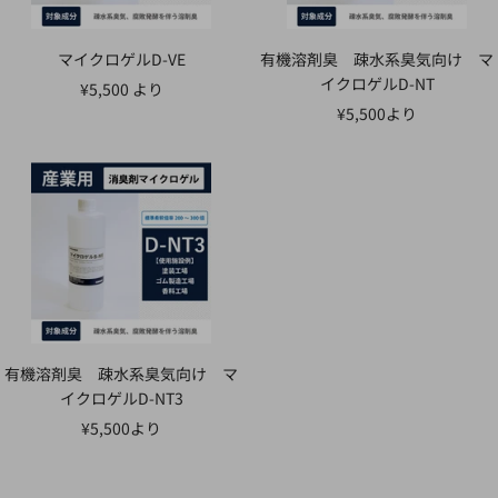
マイクロゲルD-VE
有機溶剤臭 疎水系臭気向け マ
イクロゲルD-NT
セ
¥5,500 より
セ
¥5,500より
ー
ー
ル
ル
価
価
格
格
有機溶剤臭 疎水系臭気向け マ
イクロゲルD-NT3
セ
¥5,500より
ー
ル