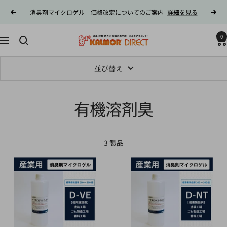
コ
消臭剤マイクロゲル 価格改定についてのご案内
詳細を見る
戻
次
ン
る
へ
テ
0
カ
ン
ナ
ル
ツ
ビ
モ
へ
ゲ
並び替え
ア
ス
ー
ダ
キ
シ
イ
有機溶剤臭
ッ
ョ
レ
プ
ン
ク
ト
3 製品