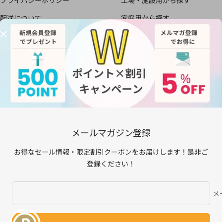
配送について
家庭用から探す
書面による返品と返金のポリシ
すべての商品
ー
においの知恵袋
お得な会員制度のご案内
メールマガジン登録
お得なセール情報・限定割引クーポンをお届けしま
す！是非ご登録ください！
メールマガジン登録
あなたのメールア
お得なセール情報・限定割引クーポンをお届けします！是非ご
登録ください！
© 2024 カルモアダイレクト. All Rights Reserved.
メ
ご利用可能