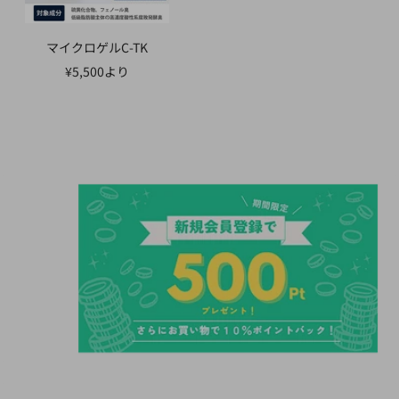
マイクロゲルC-TK
セ
¥5,500より
ー
ル
価
格