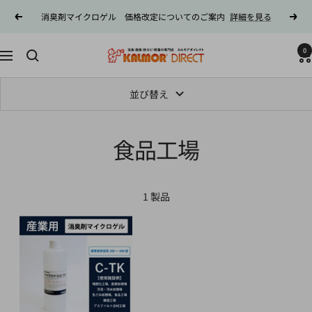
コ
消臭剤マイクロゲル 価格改定についてのご案内
詳細を見る
戻
次
ン
る
へ
テ
0
カ
ン
ナ
ル
ツ
ビ
モ
へ
ゲ
並び替え
ア
ス
ー
ダ
キ
シ
イ
食品工場
ッ
ョ
レ
プ
ン
ク
ト
1 製品