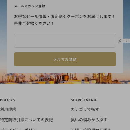
イ
イ
イ
イ
メールマガジン登録
ド
ド
ド
ド
お得なセール情報・限定割引クーポンをお届けします！
に
に
に
に
是非ご登録ください！
移
移
移
移
動
動
動
動
1
2
3
4
メール
メルマガ登録
POLICYS
SEARCH MENU
利用規約
カテゴリで探す
特定商取引法についての表記
臭いの悩みから探す
プライバシーポリシー
工場・施設用から探す