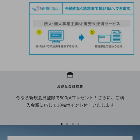
お得な会員特典
今なら
新規会員登録
で500ptプレゼント！さらに、ご購
入金額に応じて10%ポイント付与いたします
ス
ス
ス
ス
ラ
ラ
ラ
ラ