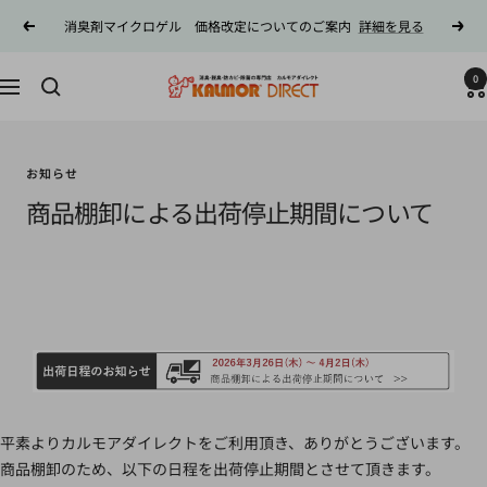
コ
消臭剤マイクロゲル 価格改定についてのご案内
詳細を見る
戻
次
ン
る
へ
テ
0
カ
ン
ナ
ル
ツ
ビ
モ
へ
ゲ
ア
ス
ー
お知らせ
ダ
キ
シ
商品棚卸による出荷停止期間について
イ
ッ
ョ
レ
プ
ン
ク
ト
平素よりカルモアダイレクトをご利用頂き、ありがとうございます。
商品棚卸のため、以下の日程を出荷停止期間とさせて頂きます。