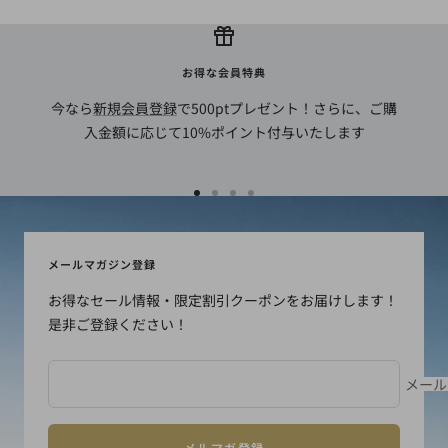
お得な会員特典
今なら
新規会員登録
で500ptプレゼント！さらに、ご購
入金額に応じて10%ポイント付与いたします
ス
ス
ス
ス
ラ
ラ
ラ
ラ
イ
イ
イ
イ
メールマガジン登録
ド
ド
ド
ド
お得なセール情報・限定割引クーポンをお届けします！
に
に
に
に
是非ご登録ください！
移
移
移
移
動
動
動
動
1
2
3
4
メール
メルマガ登録