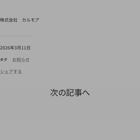
株式会社 カルモア
2026年3月11日
お知らせ
タグ
シェアする
次の記事へ
【注意喚起】当社名を無断使用した偽サイト
年末年
にご注意ください