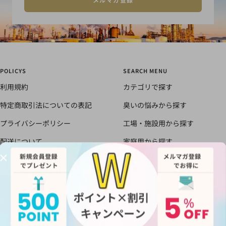
POLICYS
SEARCH MENU
利用規約
カテゴリで探す
特定商取引法についての表記
臭いの悩みから探す
プライバシーポリシー
工場・施設用から探す
配送について
家庭用から探す
書面による返品と返金のポリシ
すべての商品
ー
においの知恵袋
お得な会員制度のご案内
メールマガジン登録